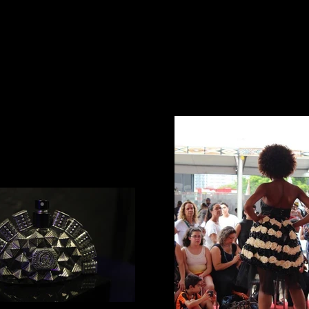
Início
Outono/Inverno 19
Primavera/Verão 16